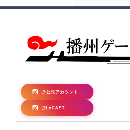
?>
@公式アカウント
@LoCAST