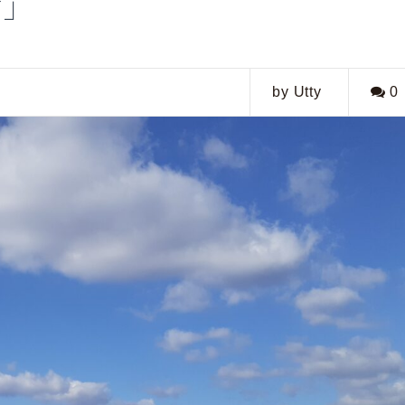
西」
by Utty
0