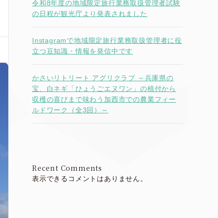
令和8年度の地域限定旅行業務取扱管理者試験
の日程が観光庁より発表されました
Instagramで地域限定旅行業務取扱管理者に役
立つ豆知識・情報を発信中です
かさいリトリート アグリクラブ ～兵庫県の
宝、白ネギ「ひょうごエヌワン」の植付から
収穫の喜びまで味わう加西市での農業フィー
ルドワーク（全3回）～
Recent Comments
表示できるコメントはありません。