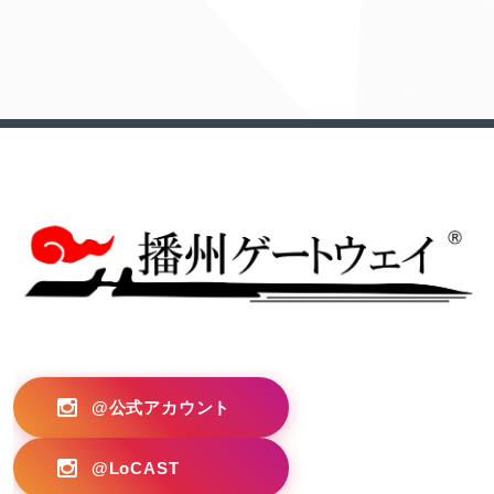
?>
@公式アカウント
@LoCAST