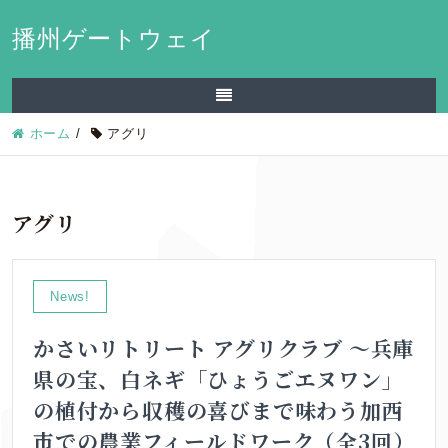
播州ゲートウェイ
ホーム
/
アグリ
アグリ
News!
かさいリトリート アグリクラブ ～兵庫
県の宝、白ネギ「ひょうごエヌワン」
の植付から収穫の喜びまで味わう加西
市での農業フィールドワーク（全3回）