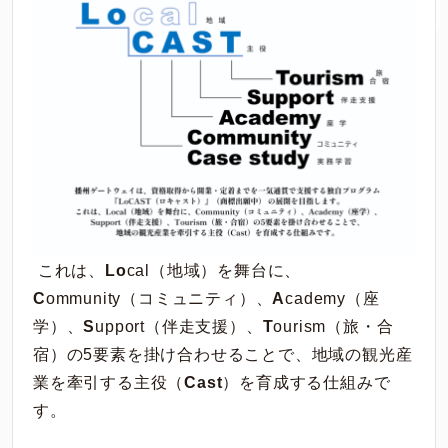
これは、
Lo
cal（地域）を舞台に、
C
ommunity（コミュニティ）、
A
cademy（座
学）、
S
upport（伴走支援）、
T
ourism（旅・合
宿）の5要素を掛け合わせることで、地域の観光産
業を牽引する主役（
Cast
）を育成する仕組みで
す。