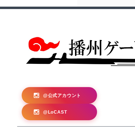
?>
@公式アカウント
@LoCAST