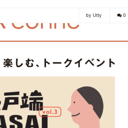
by Utty
0