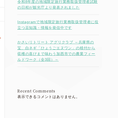
令和8年度の地域限定旅行業務取扱管理者試験
の日程が観光庁より発表されました
Instagramで地域限定旅行業務取扱管理者に役
立つ豆知識・情報を発信中です
かさいリトリート アグリクラブ ～兵庫県の
宝、白ネギ「ひょうごエヌワン」の植付から
収穫の喜びまで味わう加西市での農業フィー
ルドワーク（全3回）～
Recent Comments
表示できるコメントはありません。