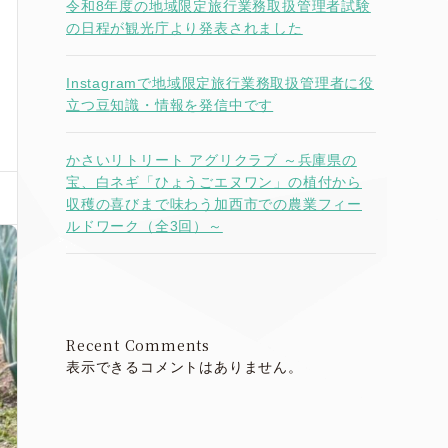
令和8年度の地域限定旅行業務取扱管理者試験
の日程が観光庁より発表されました
Instagramで地域限定旅行業務取扱管理者に役
立つ豆知識・情報を発信中です
かさいリトリート アグリクラブ ～兵庫県の
宝、白ネギ「ひょうごエヌワン」の植付から
収穫の喜びまで味わう加西市での農業フィー
ルドワーク（全3回）～
Recent Comments
表示できるコメントはありません。