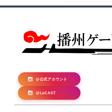
?>
@公式アカウント
@LoCAST