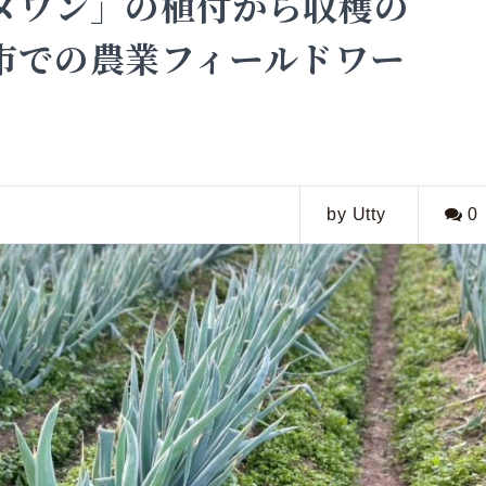
ヌワン」の植付から収穫の
市での農業フィールドワー
by Utty
0