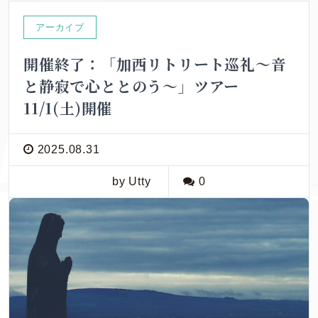
アーカイブ
開催終了：「加西リトリート巡礼～音
と静寂で心ととのう～」ツアー
11/1(土)開催
2025.08.31
by Utty
0